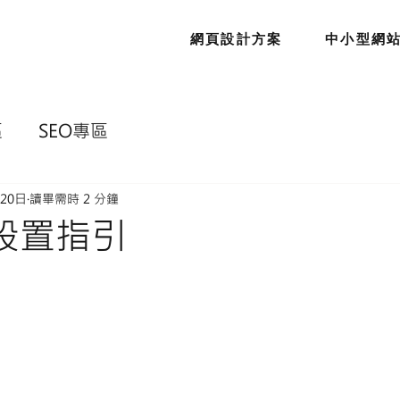
網頁設計方案
中小型網
區
SEO專區
月20日
讀畢需時 2 分鐘
本設置指引