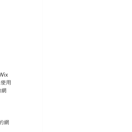
ix 
能使用
的網
你的網