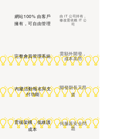
網站100% 由客戶
由 IT 公司持有，
修改需依賴 IT 公
擁有，可自由管理
司
需額外開發，
完整會員管理系統
成本高昂
開發期長又昂
內建活動報名與支
付功能
貴
雲端架構，低維護
伺服器安全問
題
成本