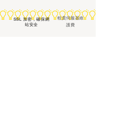
較貴伺服器維
SSL 加密，確保網
站安全
護費
收費簡單透明，
訂製開發費用
適合非牟利機構預
高
算
希望找到專業的意
見及報價，以製作
公司的網站。